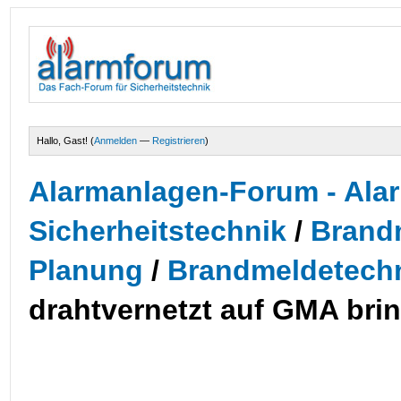
Hallo, Gast! (
Anmelden
—
Registrieren
)
Alarmanlagen-Forum - Alar
Sicherheitstechnik
/
Brandm
Planung
/
Brandmeldetechn
drahtvernetzt auf GMA bri