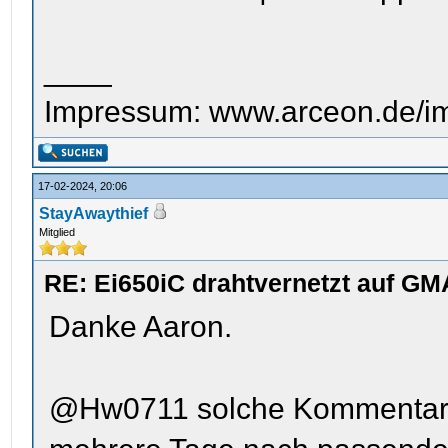
____
Impressum: www.arceon.de/i
17-02-2024, 20:06
StayAwaythief
Mitglied
RE: Ei650iC drahtvernetzt auf GM
Danke Aaron.
@Hw0711 solche Kommentare ä