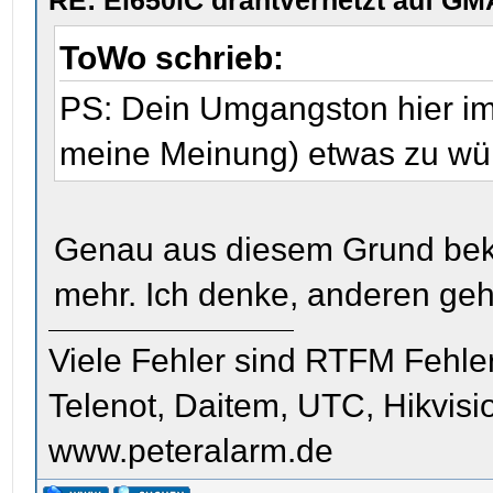
RE: Ei650iC drahtvernetzt auf GM
ToWo schrieb:
PS: Dein Umgangston hier im 
meine Meinung) etwas zu wüns
Genau aus diesem Grund beko
mehr. Ich denke, anderen ge
Viele Fehler sind RTFM Fehle
Telenot, Daitem, UTC, Hikvis
www.peteralarm.de