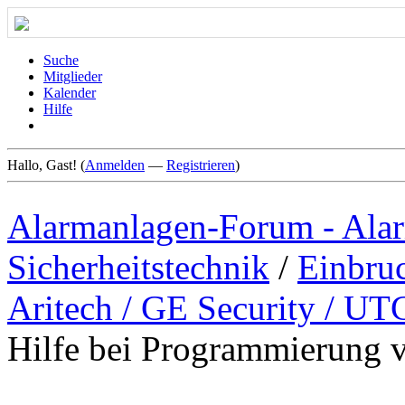
Suche
Mitglieder
Kalender
Hilfe
Hallo, Gast! (
Anmelden
—
Registrieren
)
Alarmanlagen-Forum - Alar
Sicherheitstechnik
/
Einbru
Aritech / GE Security / UT
Hilfe bei Programmierung