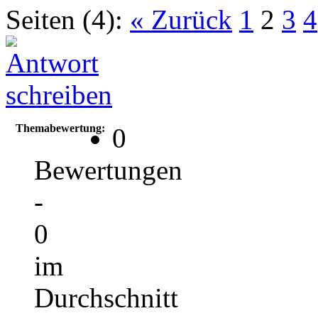
Seiten (4):
« Zurück
1
2
3
4
Themabewertung:
0
Bewertungen
-
0
im
Durchschnitt