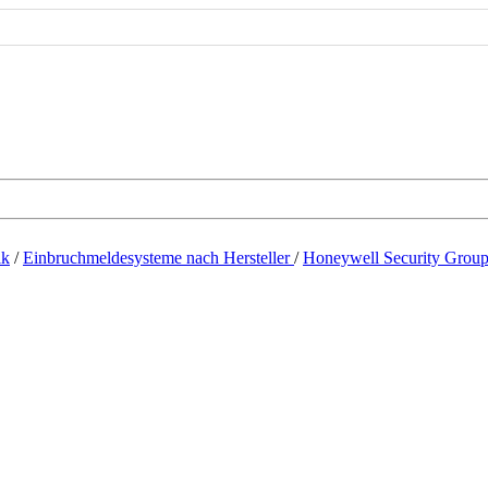
ik
/
Einbruchmeldesysteme nach Hersteller
/
Honeywell Security Group /