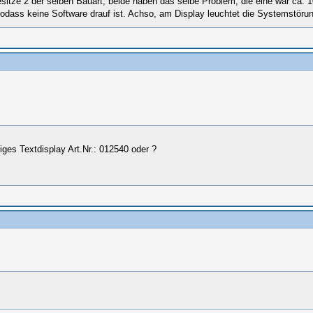
sitze 2 der selben Bauart, beide haben das selbe Problem, die eine war ca. 10
g, sodass keine Software drauf ist. Achso, am Display leuchtet die Systemstö
liges Textdisplay Art.Nr.: 012540 oder ?