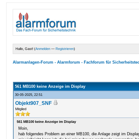
Hallo, Gast! (
Anmelden
—
Registrieren
)
Alarmanlagen-Forum - Alarmforum - Fachforum für Sicherheitste
0 Bewertungen - 0 im Durchschnitt
1
2
3
4
5
561 MB100 keine Anzeige im Display
30-05-2025, 22:51
Objekt907_SNF
Mitglied
561 MB100 keine Anzeige im Display
Moin,
hab folgendes Problem an einer MB100, die Anlage zeigt im Display