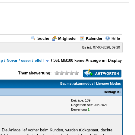
Suche
Mitglieder
Kalender
Hilfe
Es ist:
07-08-2026, 09:20
/ Novar / esser / effeff
/
561 MB100 keine Anzeige im Display
Themabewertung:
Baumstrukturmodus
|
Linearer Modus
Beitrag:
#1
Beiträge: 139
Registriert seit: Jun 2021
Bewertung
1
. Die Anlage lief vorher beim Kunden, wurden rückgebaut, dachte