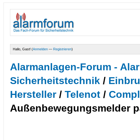
Hallo, Gast! (
Anmelden
—
Registrieren
)
Alarmanlagen-Forum - Alar
Sicherheitstechnik
/
Einbr
Hersteller
/
Telenot
/
Compl
Außenbewegungsmelder par