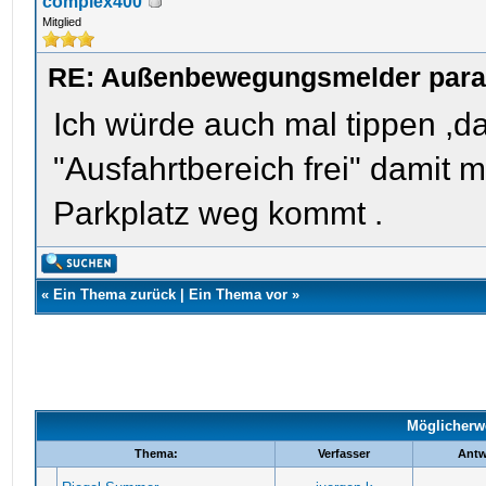
complex400
Mitglied
RE: Außenbewegungsmelder parame
Ich würde auch mal tippen ,da
"Ausfahrtbereich frei" damit
Parkplatz weg kommt .
«
Ein Thema zurück
|
Ein Thema vor
»
Möglicherw
Thema:
Verfasser
Antw