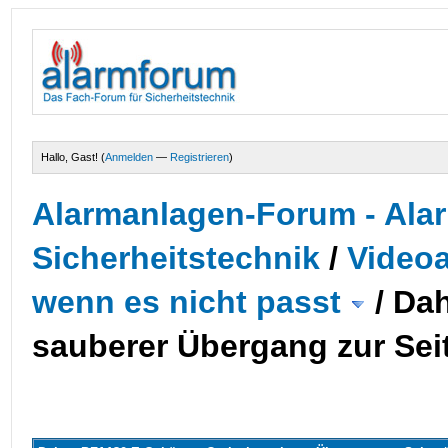
Hallo, Gast! (
Anmelden
—
Registrieren
)
Alarmanlagen-Forum - Alar
Sicherheitstechnik
/
Videoa
wenn es nicht passt
/
Dah
sauberer Übergang zur Se