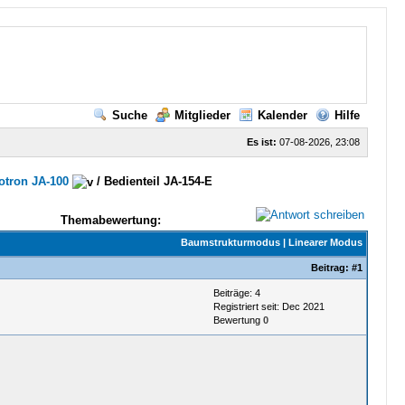
Suche
Mitglieder
Kalender
Hilfe
Es ist:
07-08-2026, 23:08
otron JA-100
/
Bedienteil JA-154-E
Themabewertung:
Baumstrukturmodus
|
Linearer Modus
Beitrag:
#1
Beiträge: 4
Registriert seit: Dec 2021
Bewertung
0