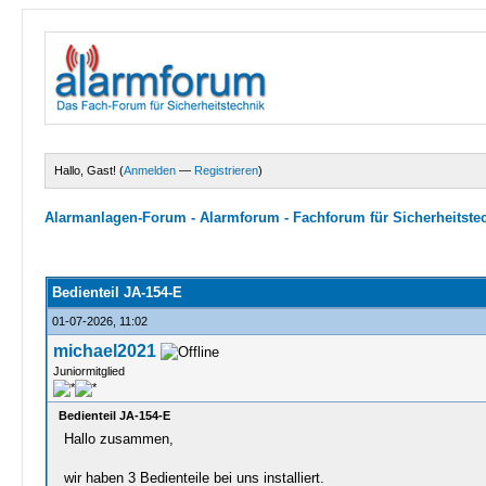
Hallo, Gast! (
Anmelden
—
Registrieren
)
Alarmanlagen-Forum - Alarmforum - Fachforum für Sicherheitste
1 Bewertungen - 5 im Durchschnitt
1
2
3
4
5
Bedienteil JA-154-E
01-07-2026, 11:02
michael2021
Juniormitglied
Bedienteil JA-154-E
Hallo zusammen,
wir haben 3 Bedienteile bei uns installiert.