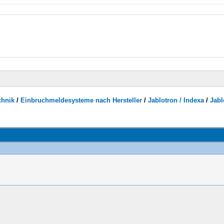
chnik
/
Einbruchmeldesysteme nach Hersteller
/
Jablotron / Indexa
/
Jabl