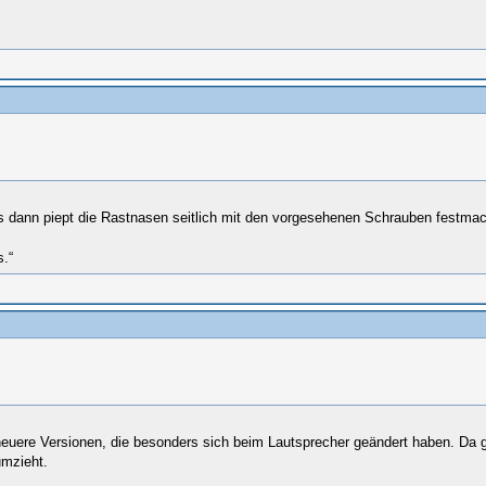
es dann piept die Rastnasen seitlich mit den vorgesehenen Schrauben festma
s.“
d neuere Versionen, die besonders sich beim Lautsprecher geändert haben. Da
umzieht.