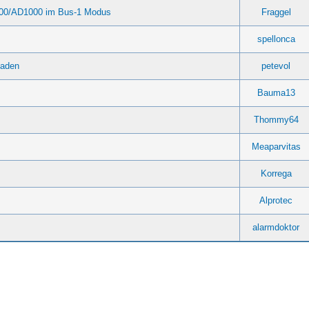
600/AD1000 im Bus-1 Modus
Fraggel
spellonca
laden
petevol
Bauma13
Thommy64
Meaparvitas
Korrega
Alprotec
alarmdoktor