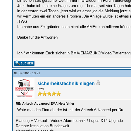
bin schon seit geraumer Zeit immer mal wieder im Forum unterweg
Jetzt habe ich mal eine Frage zum o.g. Thema ,seit vier Tagen habe
in der ersten zwei Tagen ,jetzt wird es ernst ,da die Meldung jetzt
wir vermuten ein ein anderes Problem .Die Anlage wurde ist etwas 
,TWG ,
Ich habe aus Zeitgründen noch nicht alle AMEs kontrollieren könne
Danke für die Antworten
Ich / wir können Euch sicher in BMA/EMA/ZUKO/Video/Patientenruf u
01-07-2026, 19:21
sicherheitstechnik-siegen
Profi
RE: Aritech Advanced EMA Netzfehler
Wate mal den Fina ab, der ist mit der Aritech Advanced per Du.
Planung + Verkauf - Video+ Alarmtechnik / Lupus XT4 Upgrade.
Remote Installation Bundesweit.