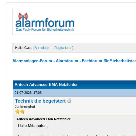
Hallo, Gast! (
Anmelden
—
Registrieren
)
Alarmanlagen-Forum - Alarmforum - Fachforum für Sicherheitste
0 Bewertungen - 0 im Durchschnitt
1
2
3
4
5
Aritech Advanced EMA Netzfehler
01-07-2026, 17:08
Technik die begeistert
Juniormitglied
Aritech Advanced EMA Netzfehler
Hallo Mitstreiter ,