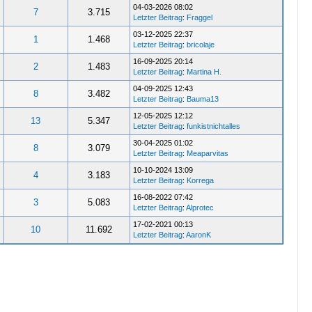
04-03-2026 08:02
7
3.715
Letzter Beitrag
:
Fraggel
03-12-2025 22:37
1
1.468
Letzter Beitrag
:
bricolaje
16-09-2025 20:14
2
1.483
Letzter Beitrag
:
Martina H.
04-09-2025 12:43
8
3.482
Letzter Beitrag
:
Bauma13
12-05-2025 12:12
13
5.347
Letzter Beitrag
:
funkistnichtalles
30-04-2025 01:02
8
3.079
Letzter Beitrag
:
Meaparvitas
10-10-2024 13:09
4
3.183
Letzter Beitrag
:
Korrega
16-08-2022 07:42
3
5.083
Letzter Beitrag
:
Alprotec
17-02-2021 00:13
10
11.692
Letzter Beitrag
:
AaronK