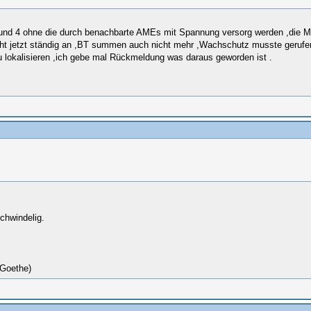
NT und 4 ohne die durch benachbarte AMEs mit Spannung versorg werden ,di
teht jetzt ständig an ,BT summen auch nicht mehr ,Wachschutz musste geruf
n zu lokalisieren ,ich gebe mal Rückmeldung was daraus geworden ist .
chwindelig.
(Goethe)