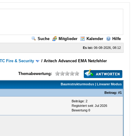
Suche
Mitglieder
Kalender
Hilfe
Es ist:
06-08-2026, 08:12
UTC Fire & Security
/
Aritech Advanced EMA Netzfehler
Themabewertung:
Baumstrukturmodus
|
Linearer Modus
Beitrag:
#1
Beiträge: 2
Registriert seit: Jul 2026
Bewertung
0