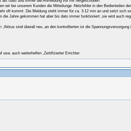
s als Gast und immer die Anmeldung vor mir hergeschoben .
n wir bei unserem Kunden die Mitteilunge -Netzfehler in den Bedienteilen der
 sehr oft kommt .Die Meldung steht immer für ca. 3-12 min an und setzt sich s
in die Jahre gekommen hat aber bis dato immer funktioniert ,sie wird auch r
n ,Akkus sind überall neu ,an den kontrollierten ist die Spannungsversorgung
sw. auch weiterhelfen ,Zertifizierter Errichter