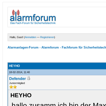
Hallo, Gast! (
Anmelden
—
Registrieren
)
Alarmanlagen-Forum - Alarmforum - Fachforum für Sicherheitstec
HEYHO
18-02-2014, 11:40
Defender
Juniormitglied
HEYHO
hallo zusamm ich bin der Ma