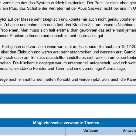
 vorstellen das das System wirklich funktioniert. Der Preis ist nicht ohne g
 ein Plus, das Schafte der Vertreter mit der Abus Secvest nicht bei uns im O
or auf der Messe sehr skeptisch und konnte mir auch nicht genau vorstellen 
i uns Zuhause und nahm sich auch fast drei Stunden Zeit um unseren Nachbar
 Problemen. Man muss sich halt erstmal dran gewöhnen das auf einmal jemand
nser Problem gefunden und danach ist seit heute alles gut.
s Bett gehen und vor allem wenn wir nicht im Haus sind. So auch am 18.12.20
ht über den Einbruch und waren erst sehr erschrocken und wussten erst Garni
e. Wie sich dann am Schluss rausstellte handelte es sich wirklich um einen Ei
sehen. Die Küchentür dagegen war im unterem teil aufgehebelt, wodurch wohl
gemacht, verstärkte Fenster und Türen und eine vernünftige Alarmanlage.
Wege noch einmal für den netten Kontakt und werden jetzt wohl auch die Kame
Möglicherweise verwandte Themen...
Verfasser
Antwort