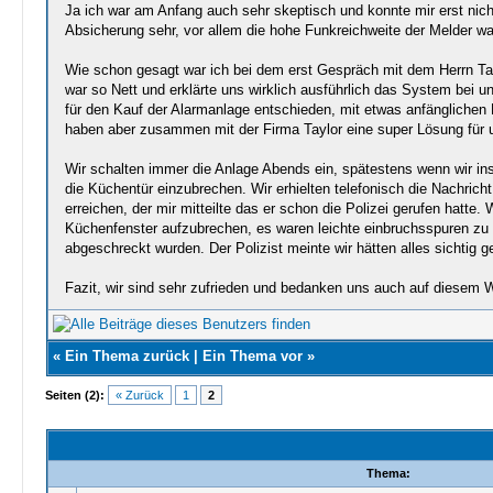
Ja ich war am Anfang auch sehr skeptisch und konnte mir erst nicht
Absicherung sehr, vor allem die hohe Funkreichweite der Melder war
Wie schon gesagt war ich bei dem erst Gespräch mit dem Herrn Tayl
war so Nett und erklärte uns wirklich ausführlich das System be
für den Kauf der Alarmanlage entschieden, mit etwas anfänglichen
haben aber zusammen mit der Firma Taylor eine super Lösung für u
Wir schalten immer die Anlage Abends ein, spätestens wenn wir in
die Küchentür einzubrechen. Wir erhielten telefonisch die Nachric
erreichen, der mir mitteilte das er schon die Polizei gerufen hatt
Küchenfenster aufzubrechen, es waren leichte einbruchsspuren zu 
abgeschreckt wurden. Der Polizist meinte wir hätten alles sichtig 
Fazit, wir sind sehr zufrieden und bedanken uns auch auf diesem 
«
Ein Thema zurück
|
Ein Thema vor
»
Seiten (2):
« Zurück
1
2
Thema: