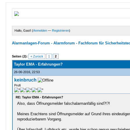
Hallo, Gast! (
Anmelden
—
Registrieren
)
Alarmanlagen-Forum - Alarmforum - Fachforum für Sicherheitste
1 Bewertungen - 2 im Durchschnitt
1
2
3
4
5
Seiten (2):
« Zurück
1
2
Taylor EMA - Erfahrungen?
26-06-2016, 22:53
keinbruch
Profi
RE: Taylor EMA - Erfahrungen?
Also, dass Öffnungsmelder falschalarmanfällig sind?!?!
Meines Erachtens sind Öffnungsmelder auf Grund ihres eindeutigen 
reproduzierbarem Vorgang.
Über Infaschall, Luftdruck etc. wurde hier schon genug geschrieben.