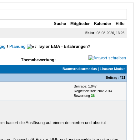
Suche
Mitglieder
Kalender
Hilfe
Es ist:
08-08-2026, 13:26
gig
/
Planung
/
Taylor EMA - Erfahrungen?
Themabewertung:
Baumstrukturmodus
|
Linearer Modus
Beitrag:
#21
Beiträge: 1.047
Registriert seit: Nov 2014
Bewertung
36
m basiert die Auslösung auf einem definierten und absolut
rkaufen. Dennoch rät Polizei, BHE und andere wirklich anerkannten