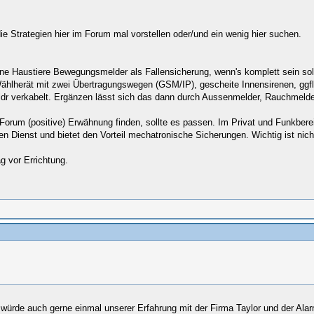
 Strategien hier im Forum mal vorstellen oder/und ein wenig hier suchen.
ne Haustiere Bewegungsmelder als Fallensicherung, wenn's komplett sein so
Wählherät mit zwei Übertragungswegen (GSM/IP), gescheite Innensirenen, ggf
ldr verkabelt. Ergänzen lässt sich das dann durch Aussenmelder, Rauchmelder
rum (positive) Erwähnung finden, sollte es passen. Im Privat und Funkbere
ren Dienst und bietet den Vorteil mechatronische Sicherungen. Wichtig ist nich
g vor Errichtung.
h würde auch gerne einmal unserer Erfahrung mit der Firma Taylor und der Alar