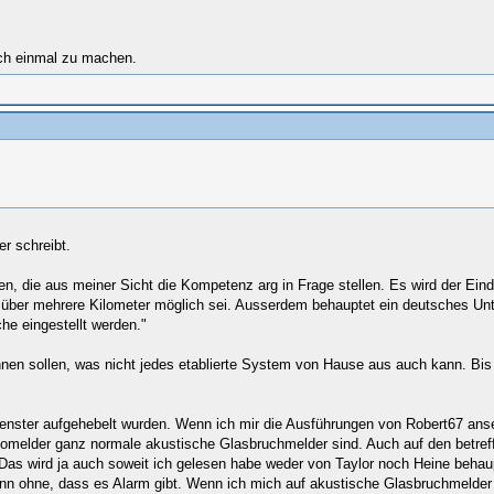
och einmal zu machen.
r schreibt.
en, die aus meiner Sicht die Kompetenz arg in Frage stellen. Es wird der Eind
g über mehrere Kilometer möglich sei. Ausserdem behauptet ein deutsches Unt
he eingestellt werden."
en sollen, was nicht jedes etablierte System von Hause aus auch kann. Bis 
enster aufgehebelt wurden. Wenn ich mir die Ausführungen von Robert67 anseh
omelder ganz normale akustische Glasbruchmelder sind. Auch auf den betreffe
Das wird ja auch soweit ich gelesen habe weder von Taylor noch Heine behaupt
ann ohne, dass es Alarm gibt. Wenn ich mich auf akustische Glasbruchmelder