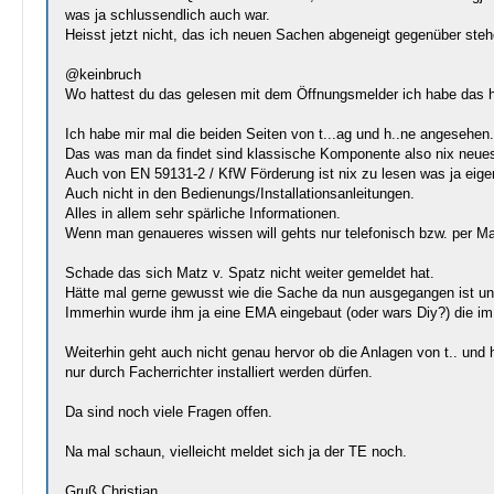
was ja schlussendlich auch war.
Heisst jetzt nicht, das ich neuen Sachen abgeneigt gegenüber steh
@keinbruch
Wo hattest du das gelesen mit dem Öffnungsmelder ich habe das hi
Ich habe mir mal die beiden Seiten von t...ag und h..ne angesehen.
Das was man da findet sind klassische Komponente also nix neue
Auch von EN 59131-2 / KfW Förderung ist nix zu lesen was ja eigent
Auch nicht in den Bedienungs/Installationsanleitungen.
Alles in allem sehr spärliche Informationen.
Wenn man genaueres wissen will gehts nur telefonisch bzw. per Mai
Schade das sich Matz v. Spatz nicht weiter gemeldet hat.
Hätte mal gerne gewusst wie die Sache da nun ausgegangen ist und
Immerhin wurde ihm ja eine EMA eingebaut (oder wars Diy?) die im Er
Weiterhin geht auch nicht genau hervor ob die Anlagen von t.. und h
nur durch Facherrichter installiert werden dürfen.
Da sind noch viele Fragen offen.
Na mal schaun, vielleicht meldet sich ja der TE noch.
Gruß Christian