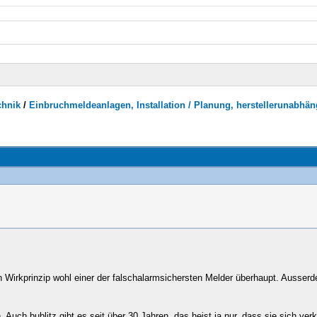
chnik
/
Einbruchmeldeanlagen, Installation / Planung, herstellerunabhän
Wirkprinzip wohl einer der falschalarmsichersten Melder überhaupt. Ausserde
 Auch bublitz gibt es seit über 30 Jahren, das heist ja nur, dass sie sich ve