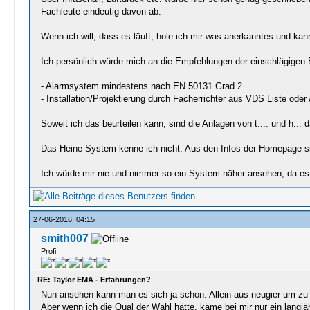
Fachleute eindeutig davon ab.
Wenn ich will, dass es läuft, hole ich mir was anerkanntes und kann
Ich persönlich würde mich an die Empfehlungen der einschlägigen B
- Alarmsystem mindestens nach EN 50131 Grad 2
- Installation/Projektierung durch Facherrichter aus VDS Liste ode
Soweit ich das beurteilen kann, sind die Anlagen von t.... und h...
Das Heine System kenne ich nicht. Aus den Infos der Homepage sie
Ich würde mir nie und nimmer so ein System näher ansehen, da es ge
27-06-2016, 04:15
smith007
Profi
RE: Taylor EMA - Erfahrungen?
Nun ansehen kann man es sich ja schon. Allein aus neugier um z
Aber wenn ich die Qual der Wahl hätte, käme bei mir nur ein langj