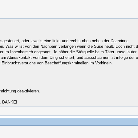
isgesteuert, oder jeweils eine links und rechts oben neben der Dachrinne.
n. Was willst von den Nachbarn verlangen wenn die Suse heult. Doch nicht das
her im Innenbereich angesagt. Je näher die Störquelle beim Täter umso lauter 
 am Abrisskontakt von dem Ding scheitert, und ausschäumen ist infolge der ei
r Einbruchsversuche von Beschaffungskriminellen im Vorhinein.
nrichtung deaktivieren.
en. DANKE!