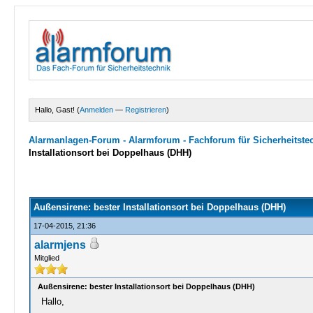
Hallo, Gast! (
Anmelden
—
Registrieren
)
Alarmanlagen-Forum - Alarmforum - Fachforum für Sicherheitste
Installationsort bei Doppelhaus (DHH)
0 Bewertungen - 0 im Durchschnitt
1
2
3
4
5
Außensirene: bester Installationsort bei Doppelhaus (DHH)
17-04-2015, 21:36
alarmjens
Mitglied
Außensirene: bester Installationsort bei Doppelhaus (DHH)
Hallo,