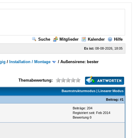
Suche
Mitglieder
Kalender
Hilfe
Es ist:
08-08-2026, 18:05
gig
/
Installation / Montage
/
Außensirene: bester
Themabewertung:
Baumstrukturmodus
|
Linearer Modus
Beitrag:
#1
Beiträge: 204
Registriert seit: Feb 2014
Bewertung
0