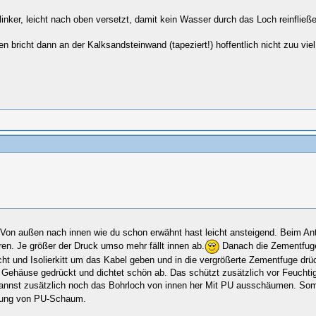
ker, leicht nach oben versetzt, damit kein Wasser durch das Loch reinfließ
bricht dann an der Kalksandsteinwand (tapeziert!) hoffentlich nicht zuu viel 
Von außen nach innen wie du schon erwähnt hast leicht ansteigend. Beim An
. Je größer der Druck umso mehr fällt innen ab.
Danach die Zementfuge 
cht und Isolierkitt um das Kabel geben und in die vergrößerte Zementfuge drüc
s Gehäuse gedrückt und dichtet schön ab. Das schützt zusätzlich vor Feucht
nst zusätzlich noch das Bohrloch von innen her Mit PU ausschäumen. Somit 
tung von PU-Schaum.