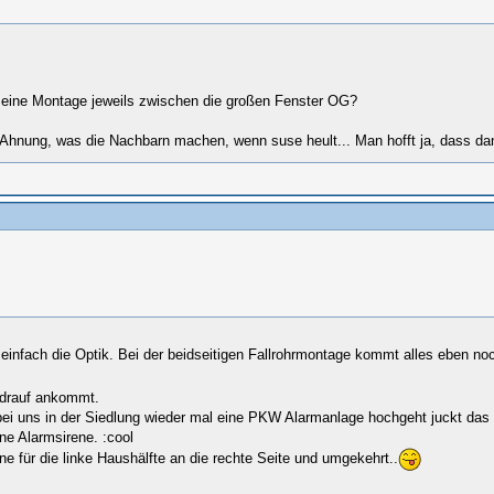
r eine Montage jeweils zwischen die großen Fenster OG?
ne Ahnung, was die Nachbarn machen, wenn suse heult... Man hofft ja, dass d
nfach die Optik. Bei der beidseitigen Fallrohrmontage kommt alles eben noch g
 drauf ankommt.
 bei uns in der Siedlung wieder mal eine PKW Alarmanlage hochgeht juckt das 
ne Alarmsirene. :cool
ne für die linke Haushälfte an die rechte Seite und umgekehrt..