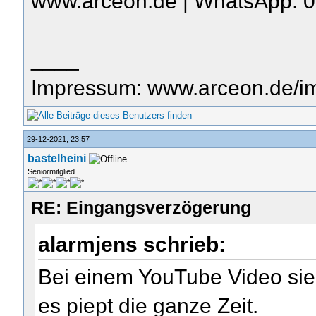
www.arceon.de | WhatsApp: 0
____
Impressum: www.arceon.de/i
29-12-2021, 23:57
bastelheini
Seniormitglied
RE: Eingangsverzögerung
alarmjens schrieb:
Bei einem YouTube Video sieh
es piept die ganze Zeit.