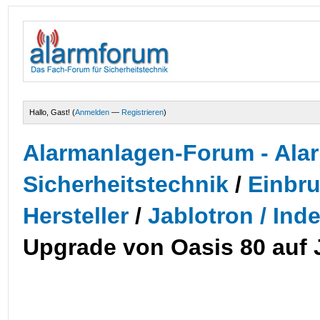
Hallo, Gast! (
Anmelden
—
Registrieren
)
Alarmanlagen-Forum - Alar
Sicherheitstechnik
/
Einbr
Hersteller
/
Jablotron / Ind
Upgrade von Oasis 80 auf 