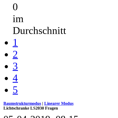
0
im
Durchschnitt
1
2
3
4
5
Baumstrukturmodus
|
Linearer Modus
Lichtschranke LS2030 Fragen