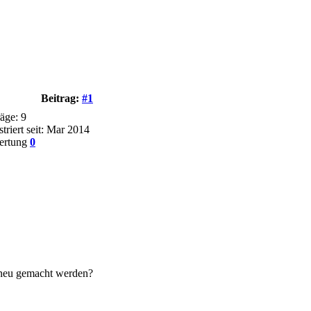
Beitrag:
#1
räge: 9
triert seit: Mar 2014
ertung
0
t neu gemacht werden?