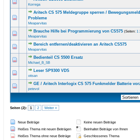
0 Bewertung(en) - 0 von 5 durchschnittlich
1
2
3
4
5
Korrega
Aritech CS 575 Meldegruppe sperren / Bewegungsmel
0 Bewertung(en) - 0 von 5 durchschnittlich
1
2
3
4
5
Probleme
Meaparvitas
Brauche Hilfe bei Programmierung von CS575
(Seiten:
1
0 Bewertung(en) - 0 von 5 durchschnittlich
1
2
3
4
5
Meaparvitas
Bereich entfernen/deaktivieren an Aritech CS575
0 Bewertung(en) - 0 von 5 durchschnittlich
1
2
3
4
5
Meaparvitas
Bedienteil CS 5500 Ersatz
0 Bewertung(en) - 0 von 5 durchschnittlich
1
2
3
4
5
Michael_B_SB
Leser SP9300 VDS
0 Bewertung(en) - 0 von 5 durchschnittlich
1
2
3
4
5
ottsan
GE / Aritech Interlogix CS 575 Funkmelder Batterie vor
0 Bewertung(en) - 0 von 5 durchschnittlich
1
2
3
4
5
petevol
Seiten (2):
1
2
Weiter »
Neue Beiträge
Keine neuen Beiträge
Heißes Thema mit neuen Beiträgen
Beinhaltet Beiträge von Ihnen
Heißes Thema ohne neue Beiträge
Geschlossenes Thema