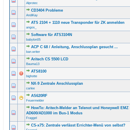
0 Bewertung(en) - 0 von 5 durchschnittlich
1
2
3
4
5
Alprotec
CD3404 Probleme
0 Bewertung(en) - 0 von 5 durchschnittlich
1
2
3
4
5
AndiKay
ATS 2104 + 1110 neue Transponder für ZK anmelden
0 Bewertung(en) - 0 von 5 durchschnittlich
1
2
3
4
5
angos_
Software für ATS3104N
0 Bewertung(en) - 0 von 5 durchschnittlich
1
2
3
4
5
babylon05
ACP C 68 / Anleitung, Anschlussplan gesucht ...
0 Bewertung(en) - 0 von 5 durchschnittlich
1
2
3
4
5
ban.writer
Aritech CS 5500 LCD
0 Bewertung(en) - 0 von 5 durchschnittlich
1
2
3
4
5
Bauma13
ATS8100
1 Bewertung(en) - 4 von 5 durchschnittlich
1
2
3
4
5
bighotte
NX-9 Zentrale Anschlussplan
0 Bewertung(en) - 0 von 5 durchschnittlich
1
2
3
4
5
carlee
AS620RF
0 Bewertung(en) - 0 von 5 durchschnittlich
1
2
3
4
5
Feuermelder
HowTo: Aritech-Melder an Telenot und Honeywell EMZ
0 Bewertung(en) - 0 von 5 durchschnittlich
1
2
3
4
5
AD600/AD1000 im Bus-1 Modus
Fraggel
CS-x75: Zentrale verlässt Errichter-Menü von selbst?
0 Bewertung(en) - 0 von 5 durchschnittlich
1
2
3
4
5