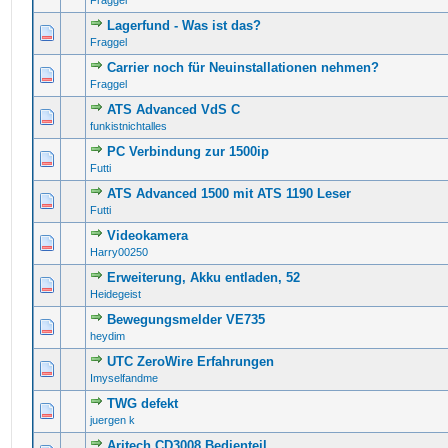
Fraggel
Lagerfund - Was ist das?
0 Bewertung(en) - 0 von 5 durchschnittlich
1
2
3
4
5
Fraggel
Carrier noch für Neuinstallationen nehmen?
0 Bewertung(en) - 0 von 5 durchschnittlich
1
2
3
4
5
Fraggel
ATS Advanced VdS C
0 Bewertung(en) - 0 von 5 durchschnittlich
1
2
3
4
5
funkistnichtalles
PC Verbindung zur 1500ip
0 Bewertung(en) - 0 von 5 durchschnittlich
1
2
3
4
5
Futti
ATS Advanced 1500 mit ATS 1190 Leser
0 Bewertung(en) - 0 von 5 durchschnittlich
1
2
3
4
5
Futti
Videokamera
0 Bewertung(en) - 0 von 5 durchschnittlich
1
2
3
4
5
Harry00250
Erweiterung, Akku entladen, 52
0 Bewertung(en) - 0 von 5 durchschnittlich
1
2
3
4
5
Heidegeist
Bewegungsmelder VE735
0 Bewertung(en) - 0 von 5 durchschnittlich
1
2
3
4
5
heydim
UTC ZeroWire Erfahrungen
0 Bewertung(en) - 0 von 5 durchschnittlich
1
2
3
4
5
Imyselfandme
TWG defekt
0 Bewertung(en) - 0 von 5 durchschnittlich
1
2
3
4
5
juergen k
Aritech CD3008 Bedienteil