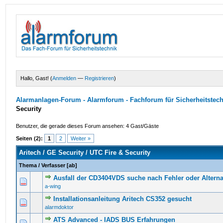
Hallo, Gast! (
Anmelden
—
Registrieren
)
Alarmanlagen-Forum - Alarmforum - Fachforum für Sicherheitstec
Security
Benutzer, die gerade dieses Forum ansehen: 4 Gast/Gäste
Seiten (2):
1
2
Weiter »
Aritech / GE Security / UTC Fire & Security
Thema
/
Verfasser
[
ab
]
Ausfall der CD3404VDS suche nach Fehler oder Altern
0 Bewertung(en) - 0 von 5 durchschnittlich
1
2
3
4
5
a-wing
Installationsanleitung Aritech CS352 gesucht
0 Bewertung(en) - 0 von 5 durchschnittlich
1
2
3
4
5
alarmdoktor
ATS Advanced - IADS BUS Erfahrungen