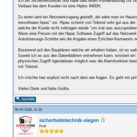
Ich bin Sicherheitstester und habe bald einen Kundenauftrag zur Ü
Verbaut bei dem Kunden ist eine Hiplex 8400H.
Zu einen wird ein Netzwerkzugang gestellt, als wäre man im Hausne
riersoftware hipas" sei. Hipas scheint von Telenot sehr gut aus der
welche der Kunde nicht mittragen würde "um mal was auszuprobiere
Wenn eine Person mit der Hipas Software Zugriff auf das Netzwerk h
Autorisierungs-Schritte wie die Angabe eines Errichter-Kennworts nöt
Basierend auf den Bauplänen welche wir erhalten haben, ist es wahr
Soweit ich es aus den Datenblättern entnehmen kann, existiert ein
physischen Zugriff irgendetwas möglich was die Alarmfunktion beei
mit Telenot.
Ich möchte hier explizit nicht nach dem
wie
fragen. Es geht mir pr
Vielen Dank und liebe Grüße.
06-02-2026, 21:33
sicherheitstechnik-siegen
Profi