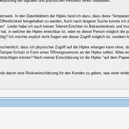
berprüfung der digitalen und physischen Resilienz eines Gebäudes.
tzwerk. In den Datenblättern der Hiplex fand ich dazu, dass diese "fernparam
 Öffentlichkeit ferngehalten zu werden. Auch nach längerer Suche konnte ich d
n". Leider habe ich auch keinen Telenot-Errichter im Bekanntenkreis und mus
at, in welcher die Hiplex erreichbar ist, wäre es dieser Person möglich die 
ig? Ich möchte explizit nicht fragen wie dieser Zugriff möglich ist, sondern le
scheinlich, dass ich physischer Zugriff auf die Hiplex erlangen kann ohne, d
 Tamper-Schutz in Form eines Öffnungssensors an der Hiplex selbst. Wäre ein
nträchtigen könnte? Nach meiner Einschätzung ist die Hiplex "auf dem Papier
imär darum eine Risikoeinschätzung für den Kunden zu geben, was einer eind