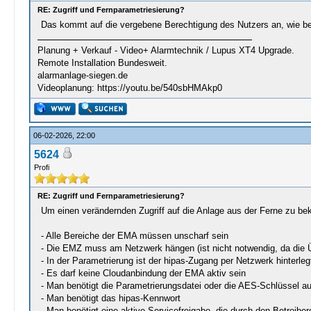
RE: Zugriff und Fernparametriesierung?
Das kommt auf die vergebene Berechtigung des Nutzers an, wie be
Planung + Verkauf - Video+ Alarmtechnik / Lupus XT4 Upgrade.
Remote Installation Bundesweit.
alarmanlage-siegen.de
Videoplanung: https://youtu.be/540sbHMAkp0
06-02-2026, 22:00
5624
Profi
RE: Zugriff und Fernparametriesierung?
Um einen verändernden Zugriff auf die Anlage aus der Ferne zu b
- Alle Bereiche der EMA müssen unscharf sein
- Die EMZ muss am Netzwerk hängen (ist nicht notwendig, da die Ü
- In der Parametrierung ist der hipas-Zugang per Netzwerk hinterleg
- Es darf keine Cloudanbindung der EMA aktiv sein
- Man benötigt die Parametrierungsdatei oder die AES-Schlüssel au
- Man benötigt das hipas-Kennwort
- Man benötigt eine aktive Servicefreigabe, die durch den Betreibe