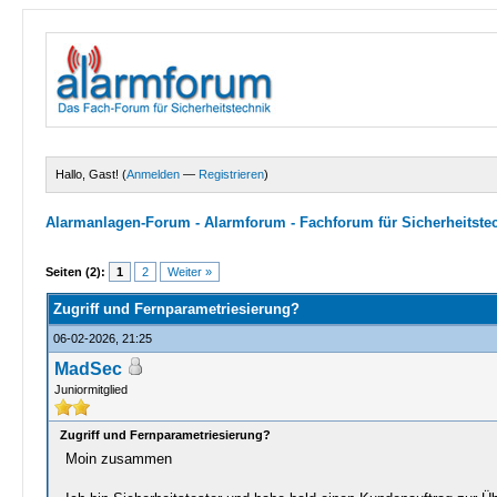
Hallo, Gast! (
Anmelden
—
Registrieren
)
Alarmanlagen-Forum - Alarmforum - Fachforum für Sicherheitste
0 Bewertungen - 0 im Durchschnitt
1
2
3
4
5
Seiten (2):
1
2
Weiter »
Zugriff und Fernparametriesierung?
06-02-2026, 21:25
MadSec
Juniormitglied
Zugriff und Fernparametriesierung?
Moin zusammen