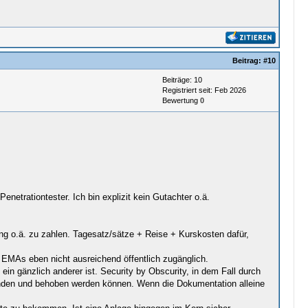
Beitrag:
#10
Beiträge: 10
Registriert seit: Feb 2026
Bewertung
0
netrationtester. Ich bin explizit kein Gutachter o.ä.
ung o.ä. zu zahlen. Tagesatz/sätze + Reise + Kurskosten dafür,
i EMAs eben nicht ausreichend öffentlich zugänglich.
in gänzlich anderer ist. Security by Obscurity, in dem Fall durch
efunden und behoben werden können. Wenn die Dokumentation alleine