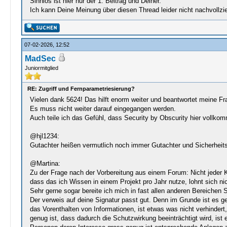
Sinnlos ist hier nur der 1. Beitrag und Deiner.
Ich kann Deine Meinung über diesen Thread leider nicht nachvollzi
07-02-2026, 12:52
MadSec
Juniormitglied
RE: Zugriff und Fernparametriesierung?
Vielen dank 5624! Das hilft enorm weiter und beantwortet meine F
Es muss nicht weiter darauf eingegangen werden.
Auch teile ich das Gefühl, dass Security by Obscurity hier vollkom
@hjl1234:
Gutachter heißen vermutlich noch immer Gutachter und Sicherheitste
@Martina:
Zu der Frage nach der Vorbereitung aus einem Forum: Nicht jeder K
dass das ich Wissen in einem Projekt pro Jahr nutze, lohnt sich nic
Sehr gerne sogar bereite ich mich in fast allen anderen Bereichen 
Der verweis auf deine Signatur passt gut. Denn im Grunde ist es g
das Vorenthalten von Informationen, ist etwas was nicht verhinder
genug ist, dass dadurch die Schutzwirkung beeinträchtigt wird, ist