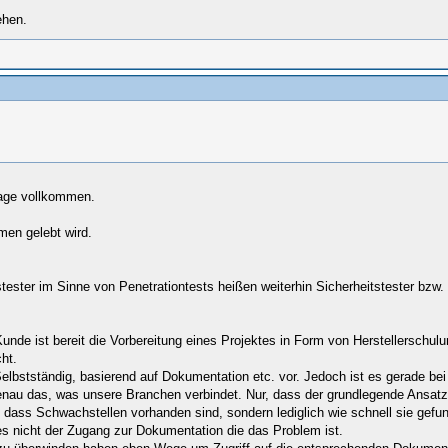
ehen.
rage vollkommen.
men gelebt wird.
ster im Sinne von Penetrationtests heißen weiterhin Sicherheitstester bzw. Pe
unde ist bereit die Vorbereitung eines Projektes in Form von Herstellerschul
ht.
Selbstständig, basierend auf Dokumentation etc. vor. Jedoch ist es gerade be
enau das, was unsere Branchen verbindet. Nur, dass der grundlegende Ansatz e
t, dass Schwachstellen vorhanden sind, sondern lediglich wie schnell sie g
 es nicht der Zugang zur Dokumentation die das Problem ist.