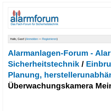
Hallo, Gast! (
Anmelden
—
Registrieren
)
Alarmanlagen-Forum - Alar
Sicherheitstechnik
/
Einbru
Planung, herstellerunabhä
Überwachungskamera Mein