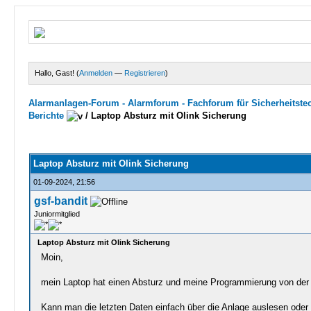
Hallo, Gast! (
Anmelden
—
Registrieren
)
Alarmanlagen-Forum - Alarmforum - Fachforum für Sicherheitste
Berichte
/
Laptop Absturz mit Olink Sicherung
0 Bewertungen - 0 im Durchschnitt
1
2
3
4
5
Laptop Absturz mit Olink Sicherung
01-09-2024, 21:56
gsf-bandit
Juniormitglied
Laptop Absturz mit Olink Sicherung
Moin,
mein Laptop hat einen Absturz und meine Programmierung von der J
Kann man die letzten Daten einfach über die Anlage auslesen ode