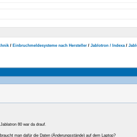
chnik
/
Einbruchmeldesysteme nach Hersteller
/
Jablotron / Indexa
/
Jabl
ablatron 80 war da drauf.
r braucht man dafür die Daten (Änderungsstände) auf dem Laptop?