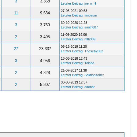
3
3.368
Letzter Beitrag
:
joern_H
27-05-2021 09:53
11
9.634
Letzter Beitrag
:
timbaum
30-10-2020 12:28
3
3.769
Letzter Beitrag
:
smith007
11-06-2020 19:06
2
3.495
Letzter Beitrag
:
mtb309
05-12-2019 11:20
27
23.337
Letzter Beitrag
:
Thosch2602
18-03-2018 12:43
3
4.956
Letzter Beitrag
:
Toledo
21-07-2017 11:38
2
4.328
Letzter Beitrag
:
Sektionschef
30-03-2013 12:57
2
5.807
Letzter Beitrag
:
edebär