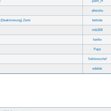
e
joern_H
alteruhu
(Deaktivierung) Zentr
belinda
mtb309
haribo
Paps
Sektionschef
edebär