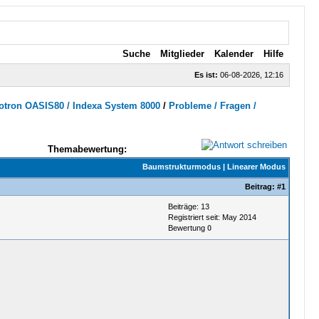
Suche
Mitglieder
Kalender
Hilfe
Es ist:
06-08-2026, 12:16
otron OASIS80 / Indexa System 8000
/
Probleme / Fragen /
Themabewertung:
Baumstrukturmodus
|
Linearer Modus
Beitrag:
#1
Beiträge: 13
Registriert seit: May 2014
Bewertung
0